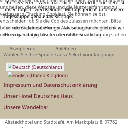
sind essenziell für den Betrieb der Seite, während andere
Uhr servieren. Wem das nicht ausreicht, für den ist
uns helfen, diese Website und die Nutzererfahrung zu
unser täglich wechselndes Mittagsgericht und unsere
verbessern (Tracking Cookies). Sie können selbst
Tagessuppe genau das Richtige.
entscheiden, ob Sie die Cookies zulassen möchten. Bitte
beachten Sie, dass bei einer Ablehnung womöglich nicht
Für den kleinen Hunger zwischendurch bieten wir
mehr alle Funktionalitäten der Seite zur Verfügung stehen.
Ihnen ganztägig frisch zubereitete Snacks an.
Akzeptieren
Ablehnen
Sprache auswählen
Wählen Sie Ihre Sprache aus / Select your language
Impressum und Datenschutzerklärung
Unser Hotel Deutsches Haus
Unsere Wandelbar
Altstadthotel und Stadtcafé, Am Marktplatz 8, 97762