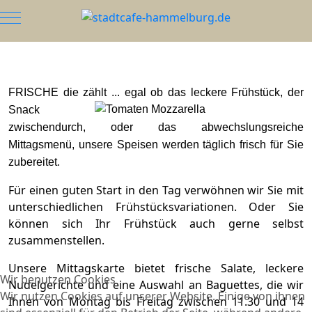
Mobile Menu Toggle
FRISCHE die zählt ... egal ob das leckere Frühstüc
k, der
Snack
zwischendurch, oder das abwechslungsreiche
Mittagsmenü, unsere Speisen werden täglich frisch für Sie
zubereitet.
Für einen guten Start in den Tag verwöhnen wir Sie mit
unterschiedlichen Frühstücksvariationen. Oder Sie
können sich Ihr Frühstück auch gerne selbst
zusammenstellen.
Unsere Mittagskarte bietet frische Salate, leckere
Wir benutzen Cookies
Nudelgerichte und eine Auswahl an Baguettes, die wir
Wir nutzen Cookies auf unserer Website. Einige von ihnen
Ihnen von Montag bis Freitag zwischen 11.30 und 14