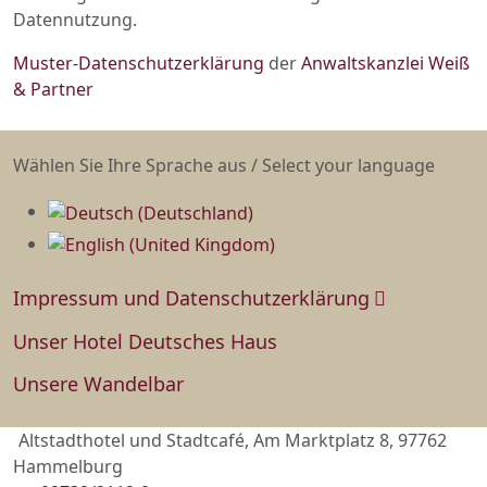
Datennutzung.
Muster-Datenschutzerklärung
der
Anwaltskanzlei Weiß
& Partner
Sprache auswählen
Wählen Sie Ihre Sprache aus / Select your language
Impressum und Datenschutzerklärung
Unser Hotel Deutsches Haus
Unsere Wandelbar
Altstadthotel und Stadtcafé, Am Marktplatz 8, 97762
Hammelburg