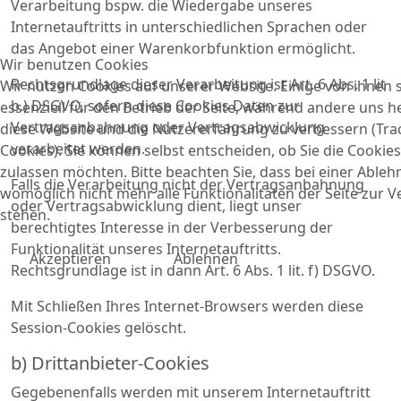
Verarbeitung bspw. die Wiedergabe unseres
Internetauftritts in unterschiedlichen Sprachen oder
das Angebot einer Warenkorbfunktion ermöglicht.
Wir benutzen Cookies
Rechtsgrundlage dieser Verarbeitung ist Art. 6 Abs. 1 lit
Wir nutzen Cookies auf unserer Website. Einige von ihnen 
b.) DSGVO, sofern diese Cookies Daten zur
essenziell für den Betrieb der Seite, während andere uns he
Vertragsanbahnung oder Vertragsabwicklung
diese Website und die Nutzererfahrung zu verbessern (Tra
verarbeitet werden.
Cookies). Sie können selbst entscheiden, ob Sie die Cookies
zulassen möchten. Bitte beachten Sie, dass bei einer Able
Falls die Verarbeitung nicht der Vertragsanbahnung
womöglich nicht mehr alle Funktionalitäten der Seite zur 
oder Vertragsabwicklung dient, liegt unser
stehen.
berechtigtes Interesse in der Verbesserung der
Funktionalität unseres Internetauftritts.
Akzeptieren
Ablehnen
Rechtsgrundlage ist in dann Art. 6 Abs. 1 lit. f) DSGVO.
Mit Schließen Ihres Internet-Browsers werden diese
Session-Cookies gelöscht.
b) Drittanbieter-Cookies
Gegebenenfalls werden mit unserem Internetauftritt